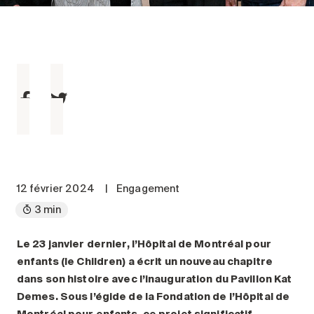
Entretien
Stationnement
Soins
Longue durée
Courte durée
Notre approche
Les 8 étapes d’emménagement
Nos résidences
12 février 2024
|
Engagement
3 min
Emplois
À propos
Le 23 janvier dernier, l’Hôpital de Montréal pour
Nouvelles
enfants (le Children) a écrit un nouveau chapitre
FAQ
dans son histoire avec l’inauguration du Pavillon Kat
Demes.
Sous l’égide de la Fondation de l’Hôpital de
Rechercher&nbsp;:
Montréal pour enfants, ce projet significatif