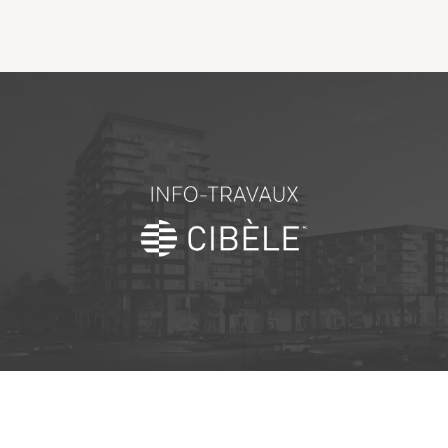
Comprendre la vie en résidence
Faire le bon choix
Comprendre les coûts
Les 6 étapes de décision
Votre arrivée en résidence
Témoignages
Ce qui est inclus
Votre appartement
Aires communes
Activités
Commerces intégrés
Services optionnels
Repas
Soins optionnels