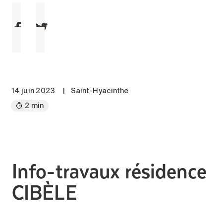
Entretien
Stationnement
Soins
Longue durée
Courte durée
Notre approche
14 juin 2023
|
Saint-Hyacinthe
Les 8 étapes d’emménagement
2 min
Nos résidences
Emplois
Info-travaux résidence
À propos
Nouvelles
CIBÈLE
FAQ
Rechercher&nbsp;: