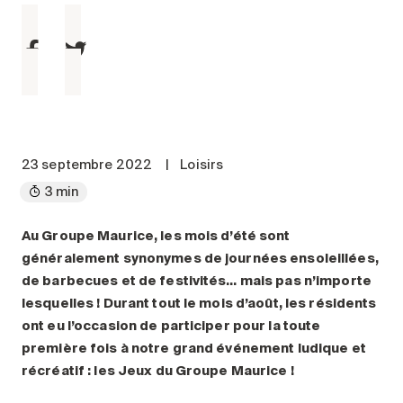
Entretien
Stationnement
Soins
Longue durée
Courte durée
Notre approche
23 septembre 2022
|
Loisirs
Les 8 étapes d’emménagement
3 min
Nos résidences
Au Groupe Maurice, les mois d’été sont
généralement synonymes de journées ensoleillées,
Emplois
de barbecues et de festivités… mais pas n’importe
À propos
lesquelles ! Durant tout le mois d’août, les résidents
Nouvelles
ont eu l’occasion de participer pour la toute
première fois à notre grand événement ludique et
FAQ
récréatif : les Jeux du Groupe Maurice !
Rechercher&nbsp;: