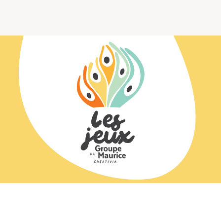
Comprendre la vie en résidence
Faire le bon choix
Comprendre les coûts
Les 6 étapes de décision
Votre arrivée en résidence
Témoignages
Ce qui est inclus
Votre appartement
Aires communes
Activités
Commerces intégrés
Services optionnels
Repas
Soins optionnels