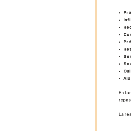
Pré
Inf
Réc
Co
Pré
Res
Se
So
Cui
Aid
En ta
repas 
La ré