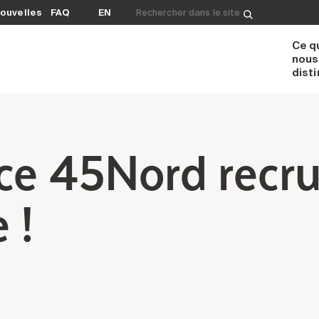
Rechercher&nbsp;:
ouvelles
FAQ
EN
Ce q
nous
dist
ce 45Nord recru
 !