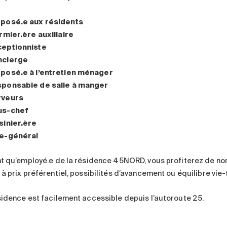
posé.e aux résidents
irmier.ère auxiliaire
eptionniste
ncierge
posé.e à l’entretien ménager
ponsable de salle à manger
rveurs
us-chef
sinier.ère
e-général
nt qu’employé.e de la résidence 45NORD, vous profiterez de no
à prix préférentiel, possibilités d’avancement ou équilibre vie-t
sidence est facilement accessible depuis l’autoroute 25.