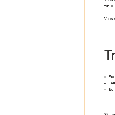
futur
Vous n
T
Exe
Fai
Se 
Si vo