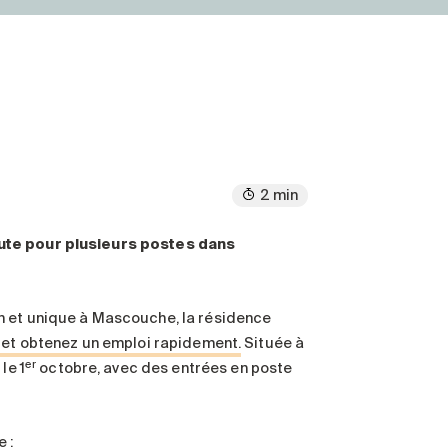
2 min
ute pour plusieurs postes dans
n et unique à Mascouche, la résidence
 et obtenez un emploi rapidement.
Située à
er
le 1
octobre, avec des entrées en poste
 :