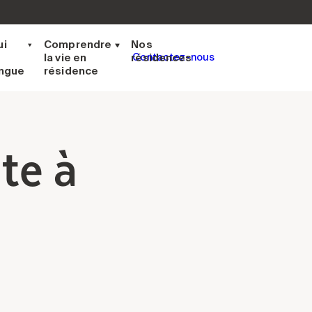
ui
Comprendre
Nos
la vie en
résidences
Contactez-nous
ingue
résidence
te à