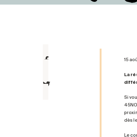
15 ao
La ré
diffé
Si vo
45NOR
proxim
dès l
Le co