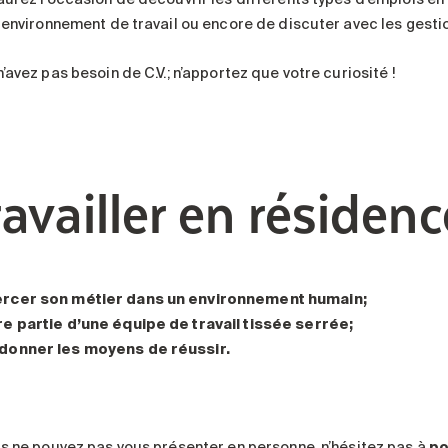
 environnement de travail ou encore de discuter avec les gesti
’avez pas besoin de C.V.; n’apportez que votre curiosité !
ravailler en résidenc
rcer son métier dans un environnement humain;
re partie d’une équipe de travail tissée serrée;
donner les moyens de réussir.
us ne pouvez pas vous présenter en personne, n’hésitez pas à
po