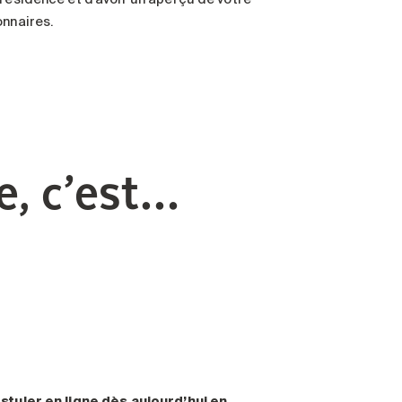
onnaires.
e, c’est…
stuler en ligne dès aujourd’hui en