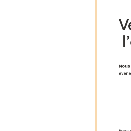
V
l
Nous 
événe
Vous 