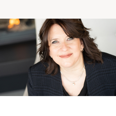
Comprendre la vie en résidence
Faire le bon choix
Comprendre les coûts
Les 6 étapes de décision
Votre arrivée en résidence
Témoignages
Ce qui est inclus
Votre appartement
Aires communes
Activités
Commerces intégrés
Services optionnels
Repas
Soins optionnels