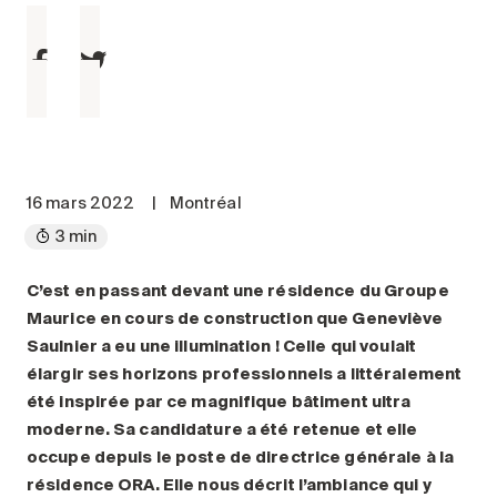
Entretien
Stationnement
Soins
Longue durée
Courte durée
Notre approche
16 mars 2022
|
Montréal
Les 8 étapes d’emménagement
3 min
Nos résidences
C’est en passant devant une résidence du Groupe
Maurice en cours de construction que Geneviève
Emplois
Saulnier a eu une illumination ! Celle qui voulait
À propos
élargir ses horizons professionnels a littéralement
Nouvelles
été inspirée par ce magnifique bâtiment ultra
moderne. Sa candidature a été retenue et elle
FAQ
occupe depuis le poste de directrice générale à la
Rechercher&nbsp;:
résidence ORA. Elle nous décrit l’ambiance qui y