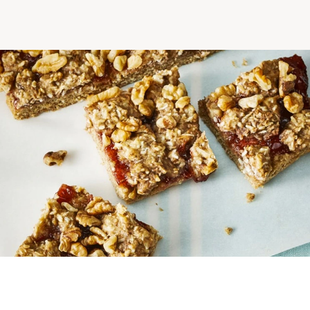
Comprendre la vie en résidence
Faire le bon choix
Comprendre les coûts
Les 6 étapes de décision
Votre arrivée en résidence
Témoignages
Ce qui est inclus
Votre appartement
Aires communes
Activités
Commerces intégrés
Services optionnels
Repas
Soins optionnels