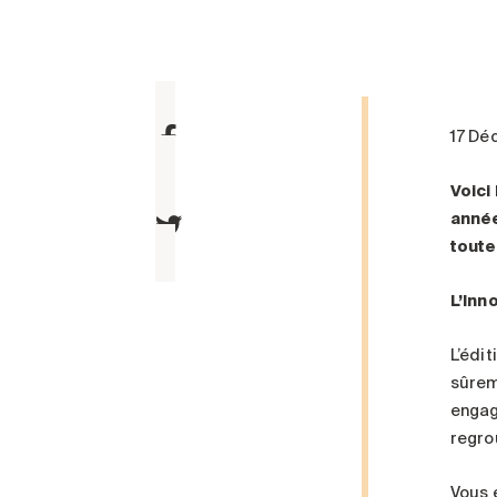
17 Dé
Voici
année
toute
L’Inn
L’édi
sûrem
engag
regro
Vous 