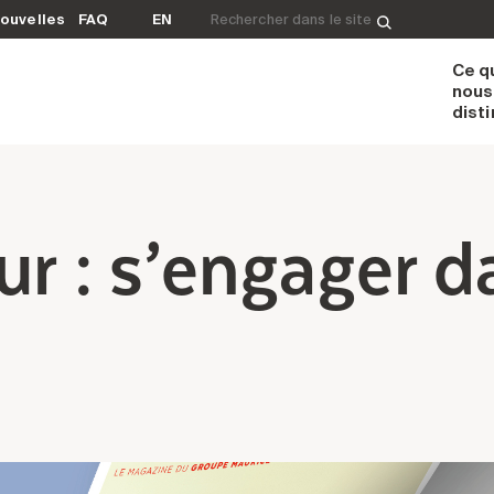
Rechercher&nbsp;:
ouvelles
FAQ
EN
Ce q
nous
dist
ur : s’engager d