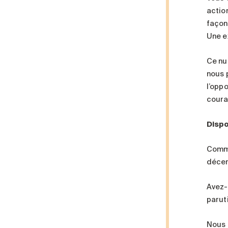
action
façon
Une e
Ce nu
nous 
l’opp
coura
Dispo
Comme
décem
Avez-
parut
Nous 