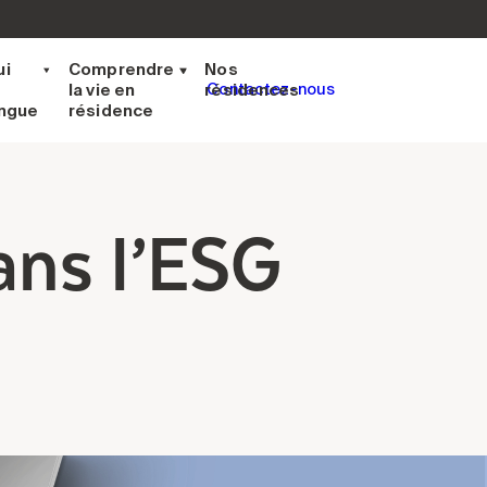
ui
Comprendre
Nos
la vie en
résidences
Contactez-nous
ingue
résidence
ans l’ESG