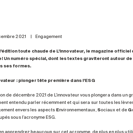
cembre 2021
|
Engagement
 l’édition toute chaude de L’Innovateur, le magazine officie
! Un numéro spécial, dont les textes graviteront autour d
s ses formes.
ovateur : plonger tête première dans l’ESG
tion de décembre 2021 de L’innovateur vous plongera dans un gr
ent entendu parler récemment et qui sera sur toutes les lèvr
ement envers les aspects
E
nvironnementaux,
S
ociaux et de
G
upés sous l’acronyme ESG.
en apprendrez beaucoup sur cet acronyme, de plus en plus utilisé