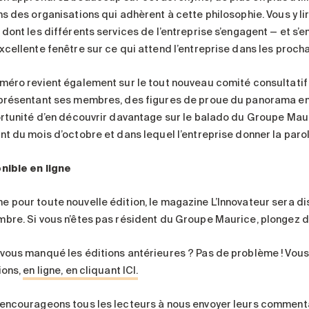
s des organisations qui adhèrent à cette philosophie. Vous y lir
 dont les différents services de l’entreprise s’engagent — et 
xcellente fenêtre sur ce qui attend l’entreprise dans les procha
méro revient également sur le tout nouveau comité consultatif
présentant ses membres, des figures de proue du panorama ent
ortunité d’en découvrir davantage sur le balado du Groupe Maur
nt du mois d’octobre et dans lequel l’entreprise donner la parol
nible en ligne
 pour toute nouvelle édition, le magazine L’Innovateur sera dis
bre. Si vous n’êtes pas résident du Groupe Maurice, plongez 
vous manqué les éditions antérieures ? Pas de problème ! Vous
ions,
en ligne, en cliquant ICI.
encourageons tous les lecteurs à nous envoyer leurs commentai