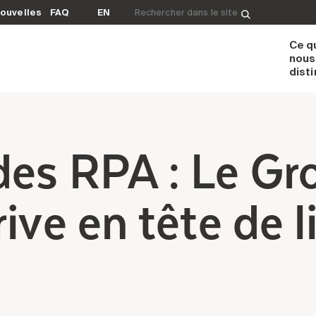
Rechercher&nbsp;:
ouvelles
FAQ
EN
Ce q
nous
dist
des RPA : Le Gr
ive en tête de li