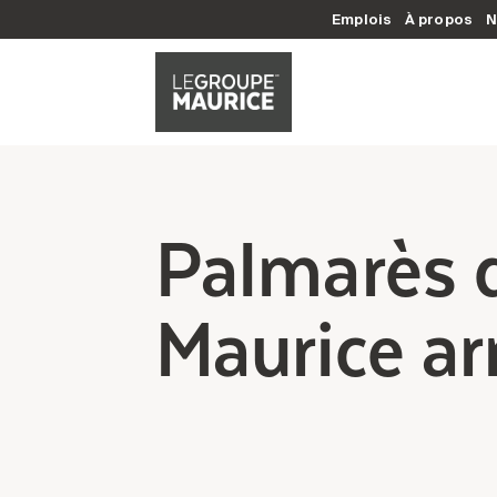
Emplois
À propos
N
Palmarès 
Maurice arr