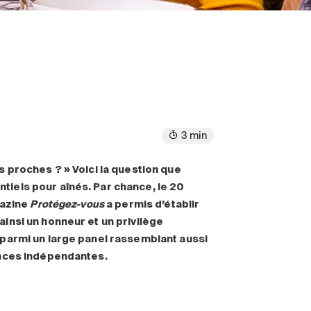
3 min
 proches ? » Voici la question que
iels pour aînés. Par chance, le 20
gazine
Protégez-vous
a permis d’établir
insi un honneur et un privilège
parmi un large panel rassemblant aussi
ences indépendantes.