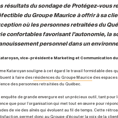
s résultats du sondage de
Protégez-vous
re
fectible du Groupe Maurice à offrir à sa cl
xception où les personnes retraitées du Qu
ie confortables favorisant l’autonomie, la so
panouissement personnel dans un environne
Kataroyan, vice-présidente Marketing et Communication d
e Kataroyan souligne à cet égard le travail formidable des que
ibuent à faire des
résidences du Groupe Maurice
des espaces d
lence des personnes retraitées du Québec.
 enquête de grande envergure est un précieux outil, tant pour l
ence que pour l’organisation qui met tout en œuvre pour répond
udes de vie des aînés qui évoluent au fil de temps. Cette rétr
tisfaction, permet donc au Groupe d’écouter la voix de la client