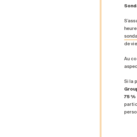
Sonda
S’ass
heure
sonda
de vi
Au co
aspect
Si la
Group
75 % 
partic
perso