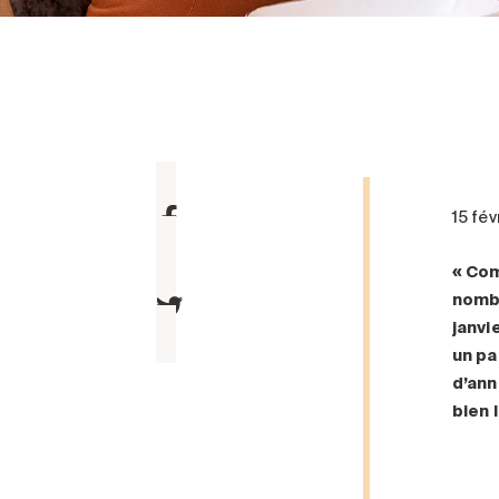
15 fé
« Com
nombr
janvi
un pa
d’ann
bien 