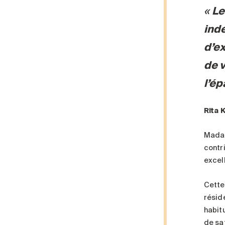
Le
indé
d’e
de v
l’é
Rita 
Madam
contr
excel
Cette
résid
habit
de sa