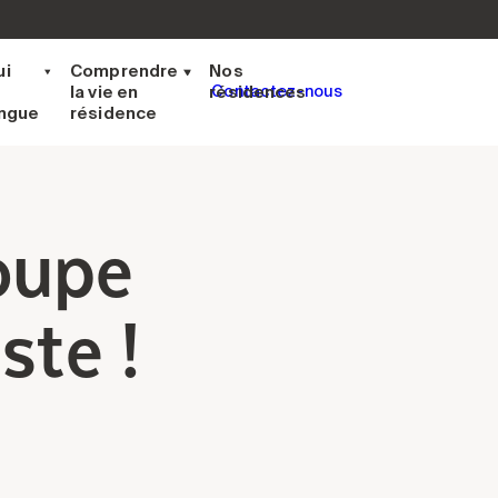
ui
Comprendre
Nos
la vie en
résidences
Contactez-nous
ingue
résidence
oupe
ste !