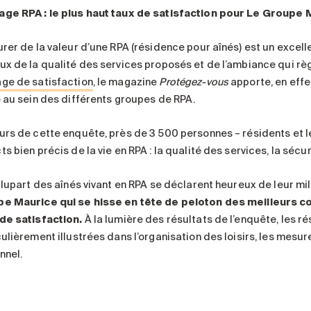
ge RPA : le plus haut taux de satisfaction pour Le Groupe 
urer de la valeur d’une RPA (résidence pour aînés) est un excell
ux de la qualité des services proposés et de l’ambiance qui rè
ge de satisfaction
, le magazine
Protégez-vous
apporte, en effe
e au sein des différents groupes de RPA.
urs de cette enquête, près de 3 500 personnes – résidents et le
s bien précis de la vie en RPA : la qualité des services, la sécuri
 plupart des aînés vivant en RPA se déclarent heureux de leur m
e Maurice qui se hisse en tête de peloton des meilleurs c
de satisfaction.
À la lumière des résultats de l’enquête, les 
ulièrement illustrées dans l’organisation des loisirs, les mesur
nnel.