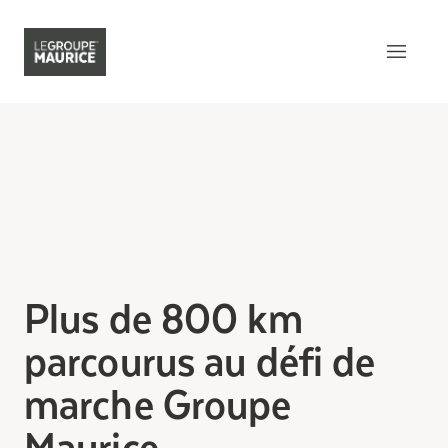
Contactez-nous
EN
Ce qui nous distingue
Notre produit
Notre expérience client
Plus de 800 km
Notre esprit épicurien
parcourus au défi de
Notre intégration dans la
communauté
marche Groupe
Notre sens de l’innovation
Maurice