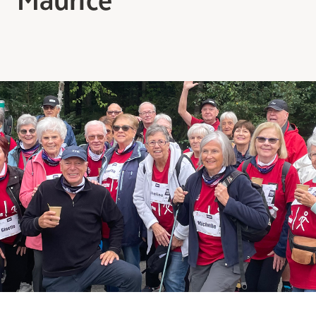
Comprendre la vie en résidence
Faire le bon choix
Comprendre les coûts
Les 6 étapes de décision
Votre arrivée en résidence
Témoignages
Ce qui est inclus
Votre appartement
Aires communes
Activités
Commerces intégrés
Services optionnels
Repas
Soins optionnels