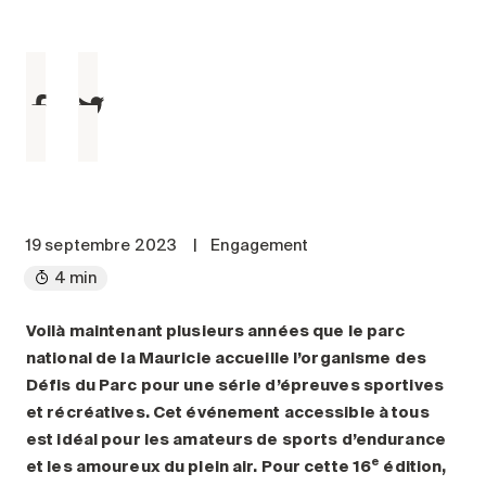
Entretien
Stationnement
Soins
Longue durée
Courte durée
Notre approche
Les 8 étapes d’emménagement
19 septembre 2023
|
Engagement
Nos résidences
4 min
Emplois
Voilà maintenant plusieurs années que le parc
national de la Mauricie accueille l’organisme des
À propos
Défis du Parc pour une série d’épreuves sportives
Nouvelles
et récréatives. Cet événement accessible à tous
FAQ
est idéal pour les amateurs de sports d’endurance
e
et les amoureux du plein air. Pour cette 16
édition,
Rechercher&nbsp;: