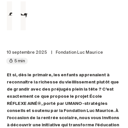
Entretien
Stationnement
Soins
Longue durée
Courte durée
Notre approche
10 septembre 2025
|
Fondation Luc Maurice
Les 8 étapes d’emménagement
5 min
Nos résidences
Et si, dès le primaire, les enfants apprenaient à
reconnaître la richesse du vieillissement plutôt que
Emplois
de grandir avec des préjugés plein la tête ? C’est
À propos
exactement ce que propose le projet École
Nouvelles
RÉFLEXE AINÉ®, porté par UMANO-stratégies
conseils et soutenu par la Fondation Luc Maurice. À
FAQ
l’occasion de la rentrée scolaire, nous vous invitons
Rechercher&nbsp;:
à découvrir une initiative qui transforme l’éducation