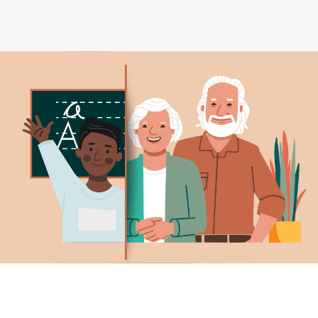
Comprendre la vie en résidence
Faire le bon choix
Comprendre les coûts
Les 6 étapes de décision
Votre arrivée en résidence
Témoignages
Ce qui est inclus
Votre appartement
Aires communes
Activités
Commerces intégrés
Services optionnels
Repas
Soins optionnels