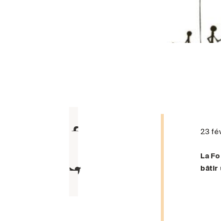
23 fé
La Fo
bâtir