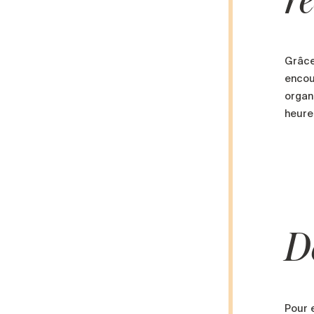
r
Grâce
encou
organ
heure
D
Pour 