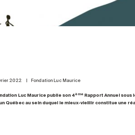
vrier 2022
|
Fondation Luc Maurice
ème
ndation Luc Maurice publie son 4
Rapport Annuel sous le 
 un Québec au sein duquel le mieux-vieillir constitue une réa