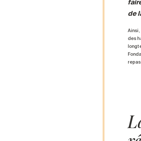
fair
de 
Ainsi,
des h
longt
Fonda
repas
L