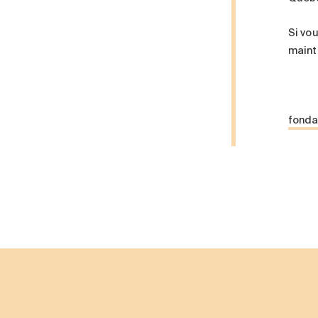
Si vo
maint
fonda