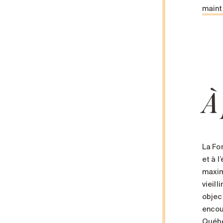
maint
À
La Fo
et à 
maxim
vieill
objec
encou
Québe