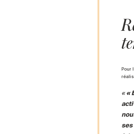
R
t
Pour 
réali
« 
act
nous
ses 