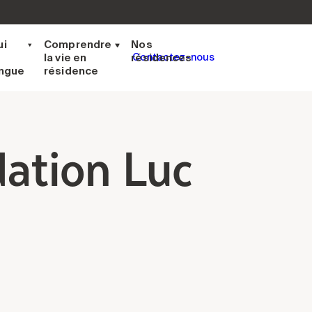
ui
Comprendre
Nos
la vie en
résidences
Contactez-nous
ingue
résidence
dation Luc