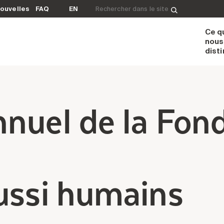
Rechercher&nbsp;:
ouvelles
FAQ
EN
Ce q
nous
dist
nuel de la Fon
ussi humains