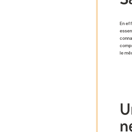
En ef
essent
conna
compr
le mê
U
n