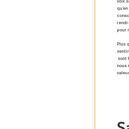
voix 
qu’en
consc
rendr
pour 
Plus 
senti
sont h
nous 
valeur
S