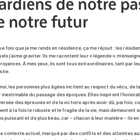
ardiens de notre pa
e notre futur
e fois que je me rends en résidence, ça me réjouit : les résid
ls j’aime graviter. Ils me racontent leur « légende », m’enseign
royances. À mes yeux, ils sont tous extraordinaires, tant par le
tie.
moi, les personnes plus âgées incitent au respect du vécu, de la
r inestimable du passage des époques. Elles inspirent l’honorab
aversée des épreuves et de la victoire après avoir dû, parfois, 
ent à la fois le robuste et le fragile de la vie, mais demeurent s
s puissant et de plus beau, car – chacun à leur manière – ils en 
le contexte actuel, marqué par des conflits et des atteintes au