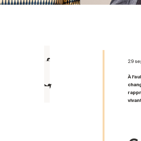
29 s
À l’a
chang
rappr
vivan