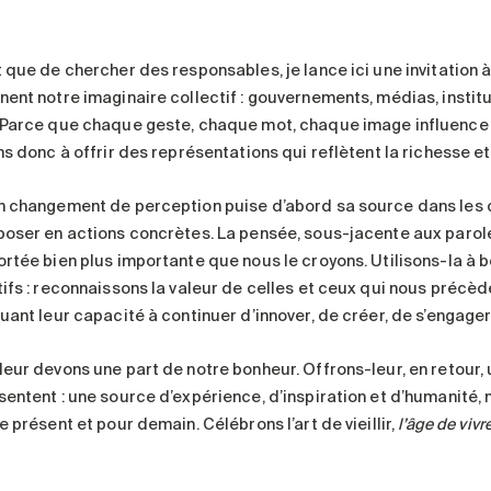
t que de chercher des responsables, je lance ici une invitation 
nent notre imaginaire collectif : gouvernements, médias, insti
 Parce que chaque geste, chaque mot, chaque image influence 
ns donc à offrir des représentations qui reflètent la richesse et
n changement de perception puise d’abord sa source dans les c
poser en actions concrètes. La pensée, sous-jacente aux parol
ortée bien plus importante que nous le croyons. Utilisons-la à b
ifs : reconnaissons la valeur de celles et ceux qui nous précède
uant leur capacité à continuer d’innover, de créer, de s’engager 
leur devons une part de notre bonheur. Offrons-leur, en retour, 
sentent : une source d’expérience, d’inspiration et d’humanité, 
e présent et pour demain. Célébrons l’art de vieillir,
l’âge de vivre