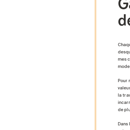
G
d
Chaqu
desque
mes c
modes
Pour 
valeu
la tr
incarn
de plu
Dans 