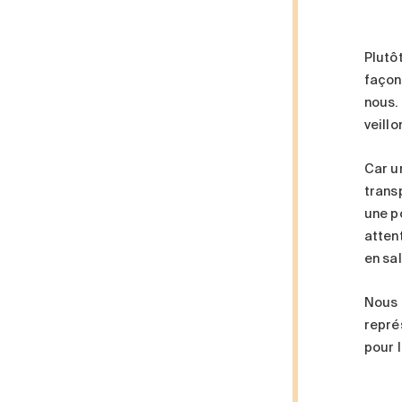
Plutô
façon
nous.
veillo
Car u
trans
une p
attent
en sal
Nous 
repré
pour l