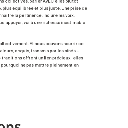
s collectives, parler AVEC elles plutôt
plus équilibrée et plus juste. Une prise de
aître la pertinence, inclure les voix,
ous appuyer, voilà une richesse inestimable
ollectivement. Et nous pouvons nourrir ce
leurs, acquis, transmis par les aînés –
traditions offrent un lien précieux : elles
s, pourquoi ne pas mettre pleinement en
nons