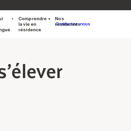
ui
Comprendre
Nos
la vie en
résidences
Contactez-nous
ingue
résidence
s’élever