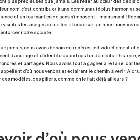
sont plus précieuses que jamais. Les relier au cœur des décision
 leur nom, c’est contribuer à une communauté plus harmonieuse, 
ience et un tournant en ce sens s’imposent – maintenant ! Reconn
e visibles les visages de celles et ceux sur qui nous pouvons n
renforcer notre société.
que jamais, nous avons besoin de repères, individuellement et c
ment d’ancrage et d’identité quand nos fondements – histoire, va
onorés et partagés. Nous avons tout à gagner à le faire, car les 
rappellent d’où nous venons et éclairent le chemin à venir. Alor
 ces modèles, ces piliers, comme on le fait déjà ailleurs ?
avoir d’où nous ve