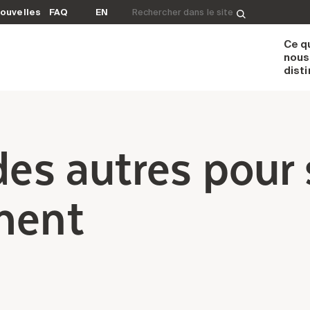
Rechercher&nbsp;:
ouvelles
FAQ
EN
Ce q
nous
dist
des autres pour 
ment