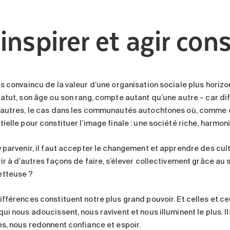
’inspirer et agir c
is convaincu de la valeur d’une organisation sociale plus horiz
tatut, son âge ou son rang, compte autant qu’une autre – car di
 autres, le cas dans les communautés autochtones où, comme 
ielle pour constituer l’image finale : une société riche, harmon
y parvenir, il faut accepter le changement et apprendre des cul
ir à d’autres façons de faire, s’élever collectivement grâce au 
tteuse ?
ifférences constituent notre plus grand pouvoir. Et celles et c
ui nous adoucissent, nous ravivent et nous illuminent le plus. I
es, nous redonnent confiance et espoir.