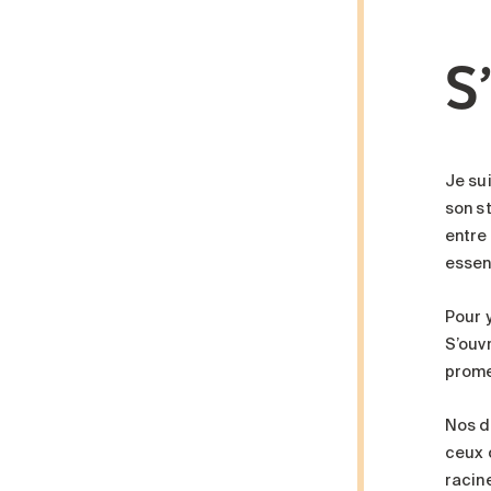
S
Je su
son s
entre
essent
Pour 
S’ouvr
prome
Nos d
ceux q
racin