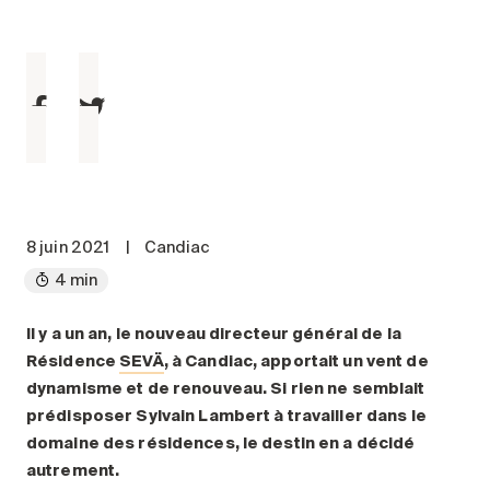
Entretien
Stationnement
Soins
Longue durée
Courte durée
Notre approche
Les 8 étapes d’emménagement
8 juin 2021
|
Candiac
Nos résidences
4 min
Emplois
Il y a un an, le nouveau directeur général de la
Résidence
SEVÄ
, à Candiac, apportait un vent de
À propos
dynamisme et de renouveau. Si rien ne semblait
Nouvelles
prédisposer Sylvain Lambert à travailler dans le
FAQ
domaine des résidences, le destin en a décidé
autrement.
Rechercher&nbsp;: