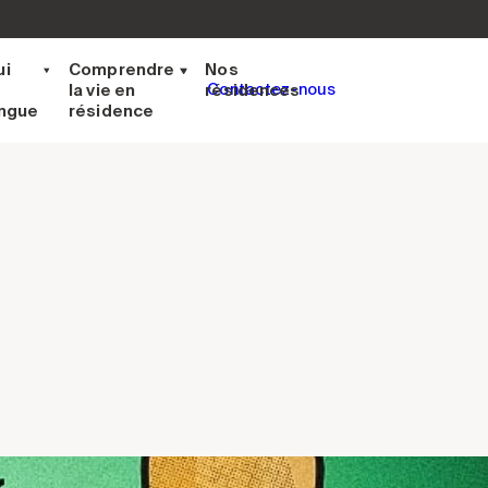
ui
Comprendre
Nos
la vie en
résidences
Contactez-nous
ingue
résidence