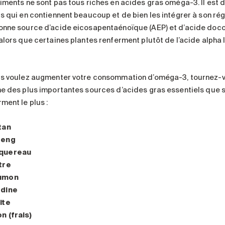
liments ne sont pas tous riches en acides gras oméga-3. Il est d
rs qui en contiennent beaucoup et de bien les intégrer à son ré
onne source d’acide eicosapentaénoïque (AEP) et d’acide doc
 alors que certaines plantes renferment plutôt de l’acide alpha 
us voulez augmenter votre consommation d’oméga-3, tournez-vou
ne des plus importantes sources d’acides gras essentiels que son
ment le plus :
tan
reng
quereau
tre
umon
rdine
ite
n (frais)