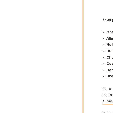
Exemp
Gra
Ali
Noi
Hui
Cho
Co
Har
Bro
Par a
le jus
alime