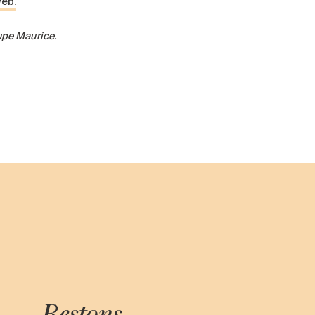
web.
upe Maurice.
Restons