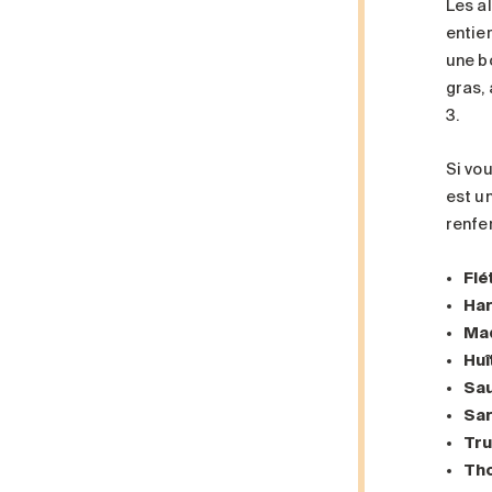
Les a
entie
une b
gras,
3.
Si vo
est u
renfer
Flé
Ha
Ma
Huî
Sa
Sa
Tru
Tho