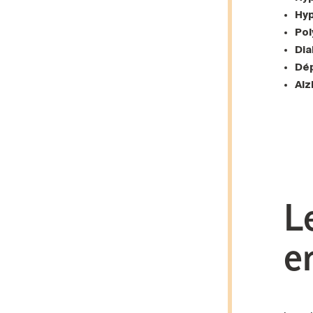
Hy
Pol
Di
Dé
Alz
L
e