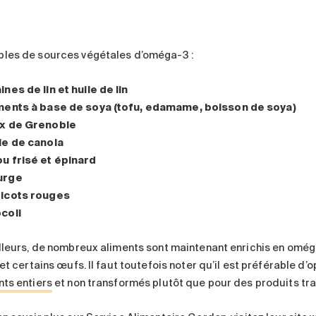
les de sources végétales d’oméga-3 :
ines de lin et huile de lin
ments à base de soya (tofu, edamame, boisson de soya)
x de Grenoble
le de canola
u frisé et épinard
urge
icots rouges
coli
illeurs, de nombreux aliments sont maintenant enrichis en oméga
 et certains œufs. Il faut toutefois noter qu’il est préférable d’
nts entiers
et non transformés plutôt que pour des produits tr