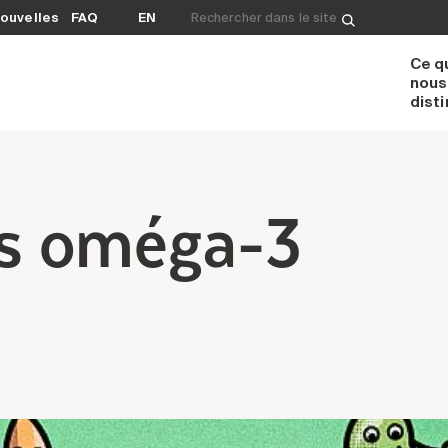
Rechercher&nbsp;:
ouvelles
FAQ
EN
Ce q
nous
dist
es oméga-3