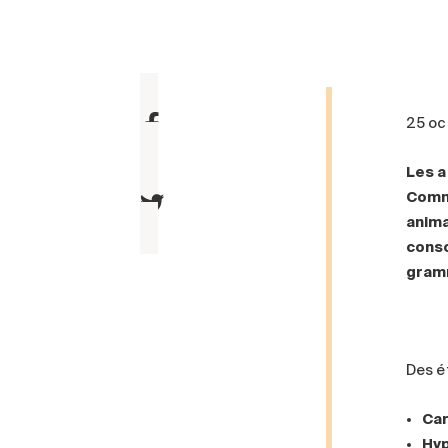
25 oc
Les a
Comme
anima
conso
gram
Des é
Car
Hy