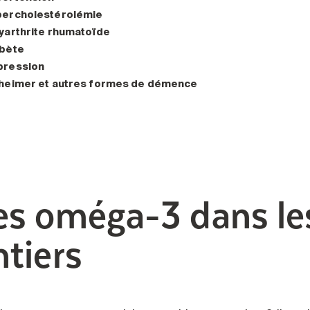
percholestérolémie
yarthrite rhumatoïde
abète
pression
heimer et autres formes de démence
es oméga-3 dans le
ntiers