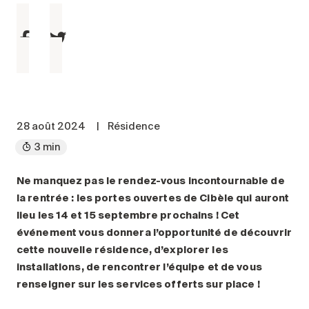
Entretien
Stationnement
Soins
Longue durée
Courte durée
Notre approche
28 août 2024
|
Résidence
Les 8 étapes d’emménagement
3 min
Nos résidences
Ne manquez pas le rendez-vous incontournable de
la rentrée : les portes ouvertes de Cibèle qui auront
Emplois
lieu les 14 et 15 septembre prochains
! Cet
À propos
événement vous donnera l’opportunité de découvrir
Nouvelles
cette nouvelle résidence, d’explorer les
installations, de rencontrer l’équipe et de vous
FAQ
renseigner sur les services offerts sur place
!
Rechercher&nbsp;: