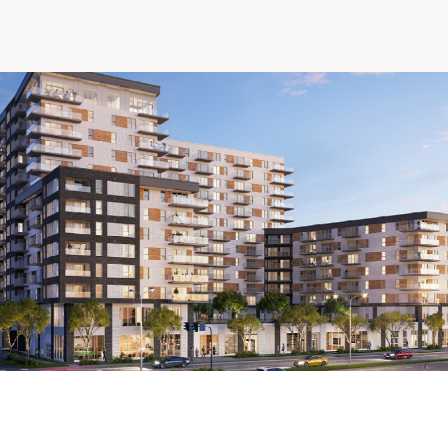
Comprendre la vie en résidence
Faire le bon choix
Comprendre les coûts
Les 6 étapes de décision
Votre arrivée en résidence
Témoignages
Ce qui est inclus
Votre appartement
Aires communes
Activités
Commerces intégrés
Services optionnels
Repas
Soins optionnels