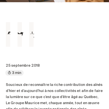
Entretien
Stationnement
Soins
Longue durée
Courte durée
Notre approche
Les 8 étapes d’emménagement
Nos résidences
25 septembre 2018
3 min
Emplois
À propos
Soucieux de reconnaître la riche contribution des aînés
Nouvelles
d’hier et d’aujourd’hui à nos collectivités et afin de faire
FAQ
la lumière sur ce que c’est que d’être âgé au Québec,
Le Groupe Maurice met, chaque année, tout en œuvre
Rechercher&nbsp;:
afin de célébrer la journée nationale des aînés.