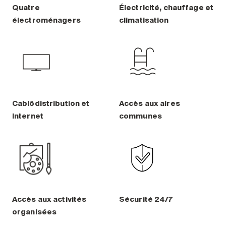
Entretien
Quatre
Électricité, chauffage et
électroménagers
climatisation
Stationnement
Soins
Longue durée
Courte durée
Notre approche
Les 8 étapes d’emménagement
Cablôdistribution et
Accès aux aires
Internet
communes
Nos résidences
Emplois
À propos
Nouvelles
FAQ
Accès aux activités
Sécurité 24/7
organisées
Rechercher&nbsp;: