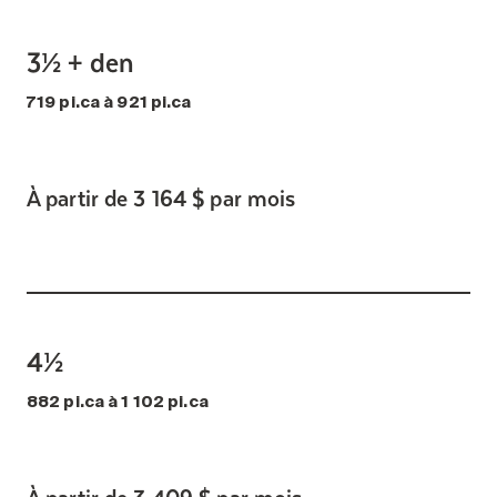
3½ + den
719 pi.ca à 921 pi.ca
À partir de 3 164 $ par mois
4½
882 pi.ca à 1 102 pi.ca
À partir de 3 409 $ par mois