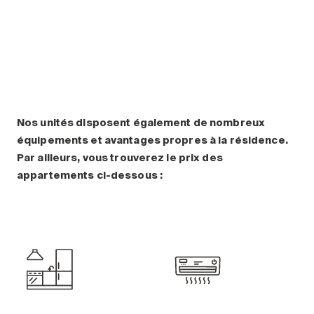
Comprendre la vie en résidence
Planifier une visite
Faire le bon choix
Comprendre les coûts
Les 6 étapes de décision
Votre arrivée en résidence
Témoignages
Nos unités disposent également de nombreux
équipements et avantages propres à la résidence.
Ce qui est inclus
Par ailleurs, vous trouverez le prix des
Votre appartement
appartements ci-dessous :
Aires communes
Activités
Commerces intégrés
Services optionnels
Repas
Soins optionnels