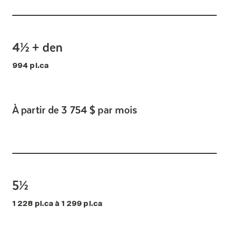
4½ + den
994 pi.ca
À partir de 3 754 $ par mois
5½
1 228 pi.ca à 1 299 pi.ca