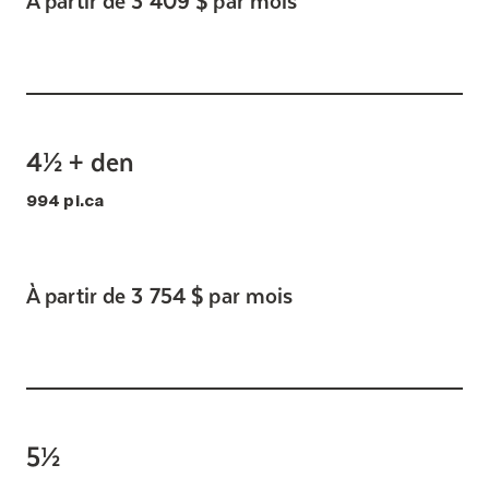
4½ + den
994 pi.ca
À partir de 3 754 $ par mois
5½