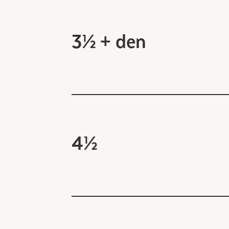
3½ + den
4½