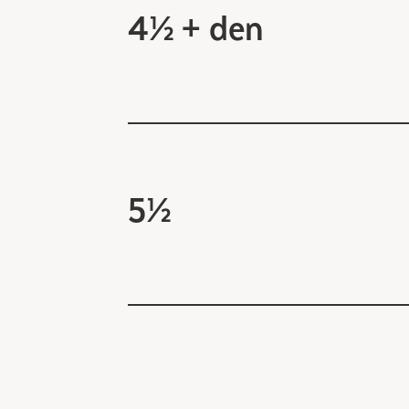
4½ + den
5½