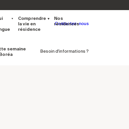
ui
Comprendre
Nos
la vie en
résidences
Contactez-nous
ingue
résidence
tte semaine
Besoin d'informations ?
 Boréa