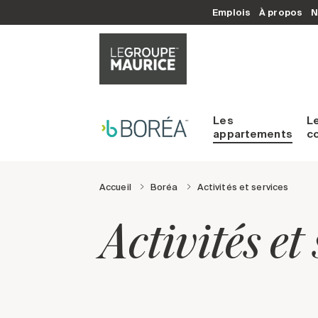
Emplois
À propos
N
Les
L
appartements
c
Accueil
Boréa
Activités et services
Activités et