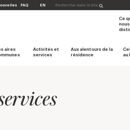
Rechercher&nbsp;:
ouvelles
FAQ
EN
Ce q
nous
dist
es
aires
Activités et
Aux alentours
de la
Ce
ommunes
services
résidence
au
 services