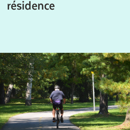
résidence
Comprendre la vie en résidence
Planifier une visite
Faire le bon choix
Comprendre les coûts
Les 6 étapes de décision
Votre arrivée en résidence
Témoignages
Ce qui est inclus
Votre appartement
Aires communes
Activités
Commerces intégrés
Services optionnels
Repas
Soins optionnels