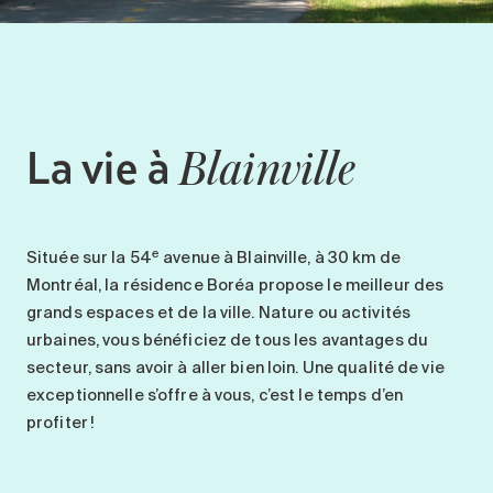
Entretien
Stationnement
Soins
Longue durée
La vie à
Blainville
Courte durée
Notre approche
Les 8 étapes d’emménagement
e
Située sur la
54
avenue
à Blainville,
à 30 km de
Nos résidences
Montréal
,
la résidence
Boréa
propose
le meilleur des
grands espaces et de la ville
.
Nature
ou
activités
Emplois
urbaines
, vous bénéficiez de tous les avantages du
À propos
secteur, sans avoir à aller bien loin.
U
ne qualité de vie
Nouvelles
exceptionnelle
s’offre à vous, c’est le temps d’en
profiter !
FAQ
Rechercher&nbsp;: