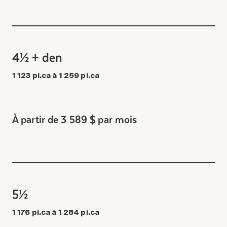
4½ + den
1 123 pi.ca à 1 259 pi.ca
À partir de 3 589 $ par mois
5½
1 176 pi.ca à 1 284 pi.ca