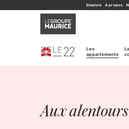
Emplois
À propos
N
Les
L
appartements
c
Aux alentours