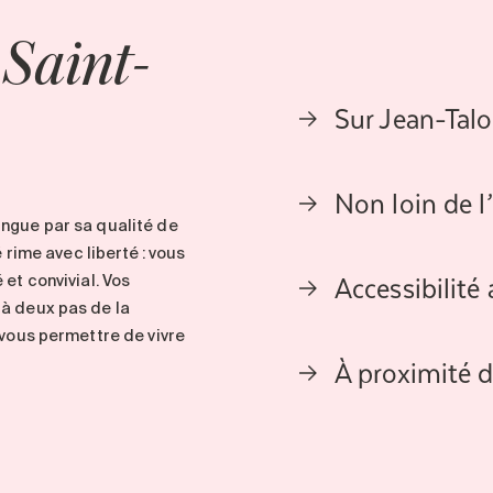
e
Saint-
Sur Jean-Talo
Non loin de l
ingue par sa qualité de
é
rime avec
liberté
:
vous
Accessibilit
é
et
convivial. Vos
t
à deux pas
de la
 vous permettre de vivre
À proximité 