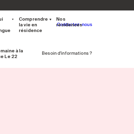
ui
Comprendre
Nos
la vie en
résidences
Contactez-nous
ingue
résidence
emaine
à la
Besoin d'informations ?
ce Le 22