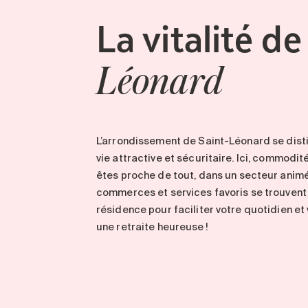
La vitalité
d
Léonard
L’arrondissement de
Saint-Léonard
se dist
vie attractive et sécuritaire.
Ici,
commodit
êtes proche de tout
,
dans un
secteur
anim
commerces et services favoris se trouven
résidence pour faciliter votre quotidien et
une retraite
heureuse
!