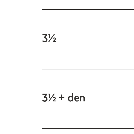
3½
3½ + den