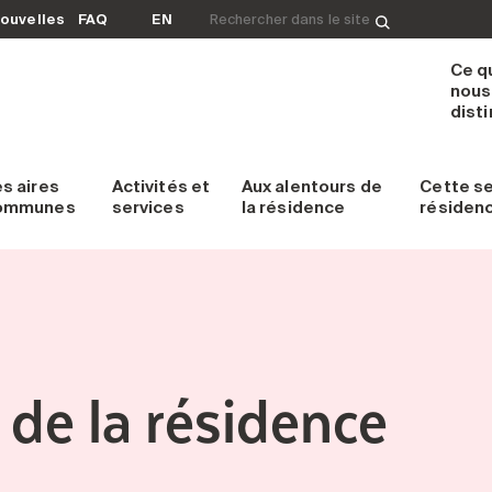
Rechercher&nbsp;:
ouvelles
FAQ
EN
Ce q
nous
dist
es
aires
Activités et
Aux alentours
de
Cette s
ommunes
services
la résidence
résiden
de la résidence