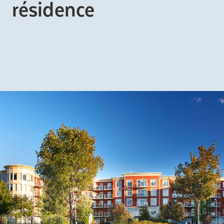
résidence
Comprendre la vie en résidence
Planifier une visite
Faire le bon choix
Comprendre les coûts
Les 6 étapes de décision
Votre arrivée en résidence
Témoignages
Ce qui est inclus
Votre appartement
Aires communes
Activités
Commerces intégrés
Services optionnels
Repas
Soins optionnels