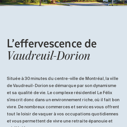
Entretien
Stationnement
Soins
Longue durée
L’effervescence
de
Courte durée
Notre approche
Vaudreuil-
Dorion
Les 8 étapes d’emménagement
Nos résidences
Située à
30
minutes
du centre-ville de Montréal, la ville
Emplois
de Vaudreuil-
Dorion
se démarque par son dynamisme
et sa
qualité de vie
.
Le complexe résidentiel Le Félix
À propos
s’inscrit donc dans un environnement riche,
où il fait bon
Nouvelles
vivre. De nombreux commerces et services vous offrent
FAQ
tout le loisir de vaquer à vos occupations quotidiennes
et vous permettent de vivre une retraite
épanouie
et
Rechercher&nbsp;: