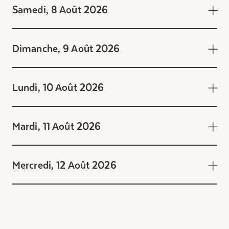
Samedi, 8 Août 2026
Dimanche, 9 Août 2026
Lundi, 10 Août 2026
Mardi, 11 Août 2026
Mercredi, 12 Août 2026
Vendredi, 7 Août 2026
8:00 - 20:00 Activité
Un jeu d'association des châteaux
Samedi, 8 Août 2026
célèbres - 3 août au 9 août (disponible à
8:00 - 20:00 Activité
la réception)