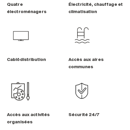
Entretien
Quatre
Électricité, chauffage et
électroménagers
climatisation
Stationnement
Soins
Longue durée
Courte durée
Notre approche
Les 8 étapes d’emménagement
Cablôdistribution
Accès aux aires
communes
Nos résidences
Emplois
À propos
Nouvelles
FAQ
Accès aux activités
Sécurité 24/7
organisées
Rechercher&nbsp;: