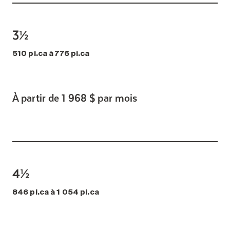
3½
510 pi.ca à 776 pi.ca
À partir de 1 968 $ par mois
4½
846 pi.ca à 1 054 pi.ca