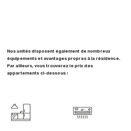
Comprendre la vie en résidence
Planifier une visite
Faire le bon choix
Comprendre les coûts
Les 6 étapes de décision
Votre arrivée en résidence
Témoignages
Nos unités disposent également de nombreux
équipements et avantages propres à la résidence.
Ce qui est inclus
Par ailleurs, vous trouverez le prix des
Votre appartement
appartements ci-dessous :
Aires communes
Activités
Commerces intégrés
Services optionnels
Repas
Soins optionnels