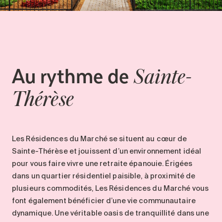
Au rythme de
Sainte-
Thérèse
Les Résidences du Marché
se situent au cœur de
Sainte-Thérèse
et
jouissent d’un environnement idéal
pour
vous faire
vivre une
retraite
épanouie
.
Érigée
s
dans un quartier résidentiel paisible, à proximité de
plusieurs commodités,
L
es Résidences du Marché
vous
font
également bénéficier d
’une
vie communautaire
dynamique
.
U
ne véritable oasis de tranquillité
dans une