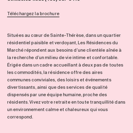
Entretien
Stationnement
Téléchargez la brochure
Soins
Longue durée
Situées au cœur de Sainte-Thérèse, dans un quartier
résidentiel paisible et verdoyant, Les Résidences du
Courte durée
Marché répondent aux besoins d’une clientèle aînée à
Notre approche
la recherche d’un milieu de vie intime et confortable.
Les 8 étapes d’emménagement
Érigée dans un cadre accueillant à deux pas de toutes
Nos résidences
les commodités, la résidence offre des aires
communes conviviales, des loisirs et événements
divertissants, ainsi que des services de qualité
Emplois
dispensés par une équipe humaine, proche des
À propos
résidents. Vivez votre retraite en toute tranquillité dans
Nouvelles
un environnement calme et chaleureux qui vous
FAQ
correspond.
Rechercher&nbsp;: