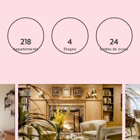
218
4
24
Appartements
Étages
Unités de soins