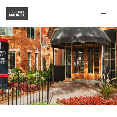
Contactez-nous
EN
Ce qui nous distingue
Notre produit
Notre expérience client
Notre esprit épicurien
Notre intégration dans la
communauté
Notre sens de l’innovation