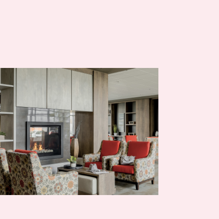
Comprendre la vie en résidence
Planifier une visite
Faire le bon choix
Comprendre les coûts
Les 6 étapes de décision
Votre arrivée en résidence
Témoignages
Ce qui est inclus
Votre appartement
Aires communes
Activités
Commerces intégrés
Services optionnels
Repas
Soins optionnels