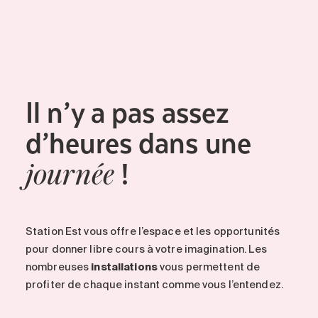
Entretien
Stationnement
Soins
Longue durée
Il n’y a pas assez
Courte durée
d’heures dans une
Notre approche
Les 8 étapes d’emménagement
!
journée
Nos résidences
Emplois
Station Est vous offre l’espace et les opportunités
À propos
pour donner libre cours à votre imagination. Les
Nouvelles
nombreuses
installations
vous permettent de
FAQ
profiter de chaque instant comme vous l’entendez.
Rechercher&nbsp;: