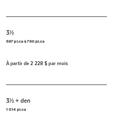
3½
597 pi.ca à 790 pi.ca
À partir de 2 228 $ par mois
3½ + den
1 014 pi.ca