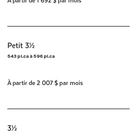
Petit 3½
543 pi.ca à 596 pi.ca
À partir de 2 007 $ par mois
3½