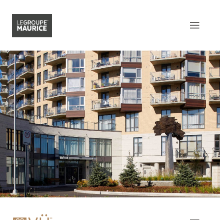
Contactez-nous
EN
Ce qui nous distingue
Notre produit
Notre expérience client
Notre esprit épicurien
Notre intégration dans la
communauté
Notre sens de l’innovation