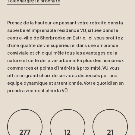
Téléchargez la brochure
Entretien
Stationnement
Prenez de la hauteur en passant votre retraite dans la
Soins
superbe et imprenable résidence VÜ, située dans le
Longue durée
centre-ville de Sherbrooke en Estrie. Ici, vous profitez
Courte durée
d’une qualité de vie supérieure, dans une ambiance
Notre approche
conviviale et chic qui mêle tous les avantages de la
nature et celle de la vie urbaine. En plus des nombreux
Les 8 étapes d’emménagement
commerces et points d’intérêts à proximité, VÜ vous
Nos résidences
offre un grand choix de services dispensés par une
équipe dynamique et attentionnée. Votre quotidien en
prendra vraiment plein la VÜ !
Emplois
À propos
Nouvelles
FAQ
277
12
21
Rechercher&nbsp;: