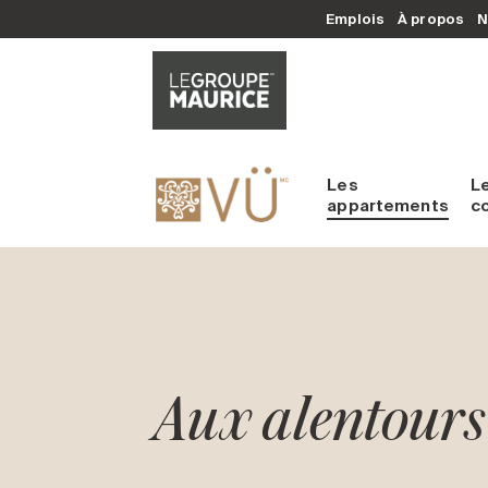
Emplois
À propos
N
Les
L
appartements
c
Aux alentours