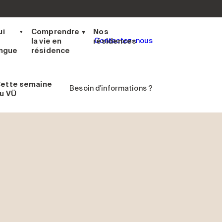
ui
Comprendre
Nos
la vie en
résidences
Contactez-nous
ingue
résidence
ette semaine
Besoin d'informations ?
u VÜ