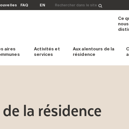
Rechercher&nbsp;:
ouvelles
FAQ
EN
Ce q
nous
dist
es
aires
Activités et
Aux alentours
de la
C
ommunes
services
résidence
a
de la résidence