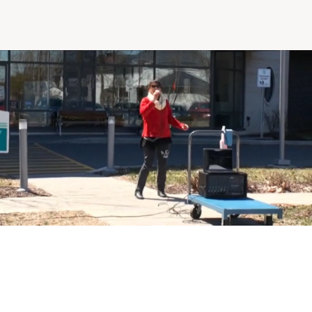
Comprendre la vie en résidence
Faire le bon choix
Comprendre les coûts
Les 6 étapes de décision
Votre arrivée en résidence
Témoignages
Ce qui est inclus
Votre appartement
Aires communes
Activités
Commerces intégrés
Services optionnels
Repas
Soins optionnels