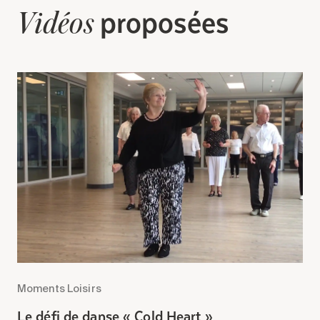
proposées
Vidéos
Moments Loisirs
M
Le défi de danse « Cold Heart »
J