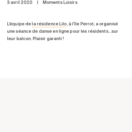
3 avril 2020
|
Moments Loisirs
Entretien
Stationnement
Soins
L’équipe de
la résidence Lilo
, à l’Ile Perrot, a organisé
une séance de danse en ligne pour les résidents…sur
Longue durée
leur balcon. Plaisir garanti !
Courte durée
Notre approche
Les 8 étapes d’emménagement
Nos résidences
Emplois
À propos
Nouvelles
FAQ
Rechercher&nbsp;: