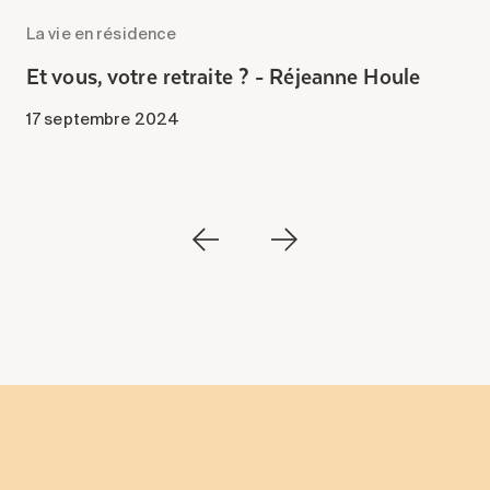
La vie en résidence
L
Et vous, votre retraite ? - Réjeanne Houle
E
B
17 septembre 2024
1