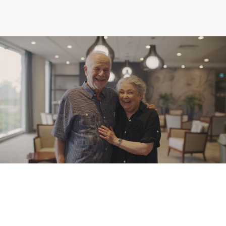
Comprendre la vie en résidence
Faire le bon choix
Comprendre les coûts
Les 6 étapes de décision
Votre arrivée en résidence
Témoignages
Ce qui est inclus
Votre appartement
Aires communes
Activités
Commerces intégrés
Services optionnels
Repas
Soins optionnels