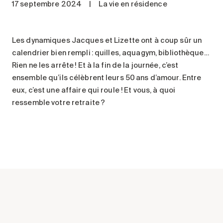
17 septembre 2024
|
La vie en résidence
Entretien
Stationnement
Soins
Les dynamiques Jacques et Lizette ont à coup sûr un
calendrier bien rempli : quilles, aquagym, bibliothèque…
Longue durée
Rien ne les arrête ! Et à la fin de la journée, c’est
Courte durée
ensemble qu’ils célèbrent leurs 50 ans d’amour. Entre
Notre approche
eux, c’est une affaire qui roule ! Et vous, à quoi
Les 8 étapes d’emménagement
ressemble votre retraite ?
Nos résidences
Emplois
À propos
Nouvelles
FAQ
Rechercher&nbsp;: