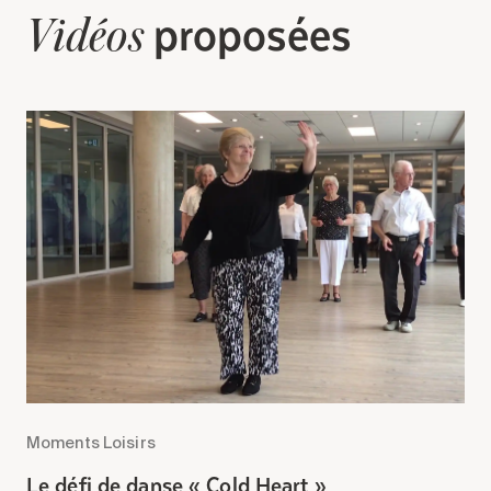
proposées
Vidéos
Moments Loisirs
M
Le défi de danse « Cold Heart »
J