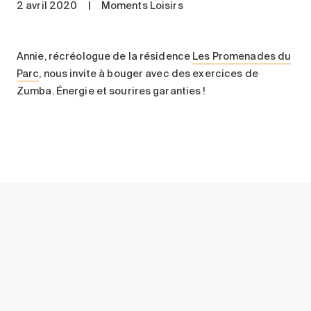
2 avril 2020
|
Moments Loisirs
Entretien
Stationnement
Soins
Annie, récréologue de la résidence
Les Promenades du
Parc
, nous invite à bouger avec des exercices de
Longue durée
Zumba. Énergie et sourires garanties !
Courte durée
Notre approche
Les 8 étapes d’emménagement
Nos résidences
Emplois
À propos
Nouvelles
FAQ
Rechercher&nbsp;: