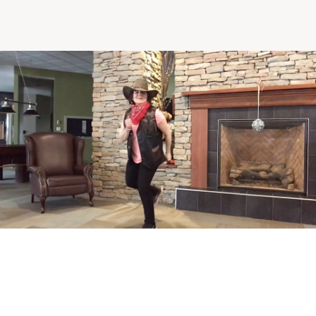
Comprendre la vie en résidence
Faire le bon choix
Comprendre les coûts
Les 6 étapes de décision
Votre arrivée en résidence
Témoignages
Ce qui est inclus
Votre appartement
Aires communes
Activités
Commerces intégrés
Services optionnels
Repas
Soins optionnels