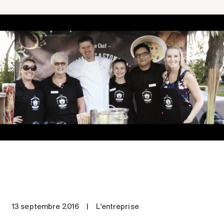
Comprendre la vie en résidence
Faire le bon choix
Comprendre les coûts
Les 6 étapes de décision
Votre arrivée en résidence
Témoignages
Ce qui est inclus
Votre appartement
Aires communes
Activités
Commerces intégrés
Services optionnels
Repas
13 septembre 2016
|
L'entreprise
Soins optionnels