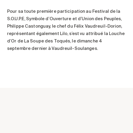
Entretien
Pour sa toute première participation au Festival de la
Stationnement
S.O.U.P.E, Symbole d’Ouverture et d’Union des Peuples,
Soins
Philippe Castonguay, le chef du Félix Vaudreuil-Dorion,
représentant également Lilo, s’est vu attribué la Louche
Longue durée
d’Or de La Soupe des Toqués, le dimanche 4
Courte durée
septembre dernier à Vaudreuil-Soulanges.
Notre approche
Les 8 étapes d’emménagement
Nos résidences
Emplois
À propos
Nouvelles
FAQ
Rechercher&nbsp;: