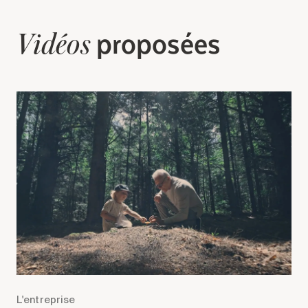
proposées
Vidéos
L'entreprise
L