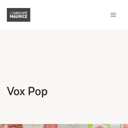
Contactez-nous
EN
Ce qui nous distingue
Notre produit
Notre expérience client
Vox Pop
Notre esprit épicurien
Notre intégration dans la
communauté
Notre sens de l’innovation