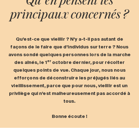
Qu’ en pensent les
Entretien
principaux concernés ?
Stationnement
Soins
Longue durée
Qu’est-ce que vieillir
? N
’y a-t-il pas autant de
Courte durée
fa
çons de le faire que d
’individus sur terre
? Nous
Notre approche
avons sond
é quelques personnes lors de la marche
er
des a
în
és, le 1
octobre dernier, pour récolter
Les 8 étapes d’emménagement
quelques points de vue. Chaque jour, nous nous
Nos résidences
efforçons de déconstruire les préjugés liés au
vieillissement, parce que pour nous, vieillir est un
privilège qui n’est malheureusement pas accordé à
Emplois
tous.
À propos
Nouvelles
Bonne écoute
!
FAQ
Rechercher&nbsp;: