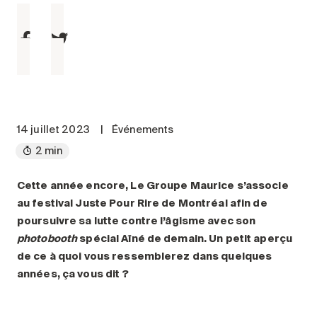
Entretien
Stationnement
Soins
Longue durée
Courte durée
Notre approche
14 juillet 2023
|
Événements
Les 8 étapes d’emménagement
2 min
Nos résidences
Cette année encore, Le Groupe Maurice s’associe
au festival Juste Pour Rire de Montréal afin de
Emplois
poursuivre sa lutte contre l’âgisme avec son
À propos
photobooth
spécial Aîné de demain. Un petit aperçu
Nouvelles
de ce à quoi vous ressemblerez dans quelques
années, ça vous dit ?
FAQ
Rechercher&nbsp;: