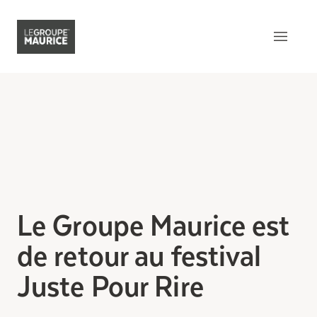
Contactez-nous
EN
Ce qui nous distingue
Notre produit
Notre expérience client
Le Groupe Maurice est
Notre esprit épicurien
de retour au festival
Notre intégration dans la
communauté
Juste Pour Rire
Notre sens de l’innovation