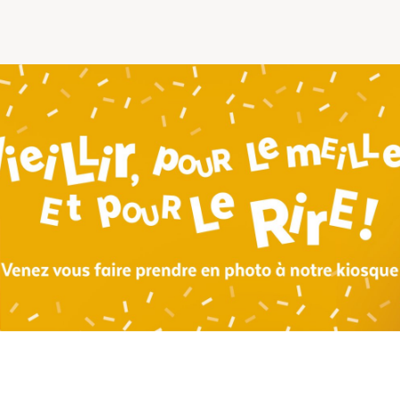
Comprendre la vie en résidence
Faire le bon choix
Comprendre les coûts
Les 6 étapes de décision
Votre arrivée en résidence
Témoignages
Ce qui est inclus
Votre appartement
Aires communes
Activités
Commerces intégrés
Services optionnels
Repas
Soins optionnels