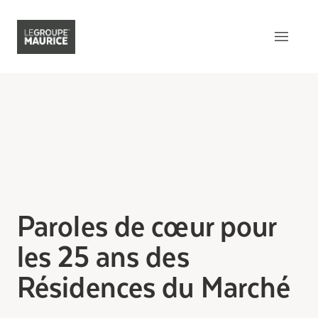
Contactez-nous
EN
Ce qui nous distingue
Notre produit
Notre expérience client
Paroles de cœur pour
Notre esprit épicurien
les 25 ans des
Notre intégration dans la
communauté
Résidences du Marché
Notre sens de l’innovation