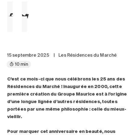
Entretien
Stationnement
Soins
Longue durée
Courte durée
Notre approche
15 septembre 2025
|
Les Résidences du Marché
Les 8 étapes d’emménagement
10 min
Nos résidences
C’est ce mois-ci que nous célébrons les 25 ans des
Résidences du Marché
! Inaugurée en 2000, cette
Emplois
première création du Groupe Maurice est à l’origine
À propos
d’une longue lignée d’autres résidences, toutes
Nouvelles
portées par une même philosophie : celle du mieux-
vieillir.
FAQ
Rechercher&nbsp;:
Pour marquer cet anniversaire en beauté, nous