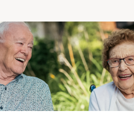
Comprendre la vie en résidence
Faire le bon choix
Comprendre les coûts
Les 6 étapes de décision
Votre arrivée en résidence
Témoignages
Ce qui est inclus
Votre appartement
Aires communes
Activités
Commerces intégrés
Services optionnels
Repas
Soins optionnels