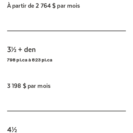
À partir de 2 764 $ par mois
3½ + den
798 pi.ca à 823 pi.ca
3 198 $ par mois
4½