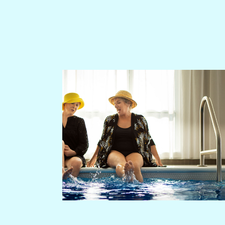
Comprendre la vie en résidence
Planifier une visite
Faire le bon choix
Comprendre les coûts
Les 6 étapes de décision
Votre arrivée en résidence
Témoignages
Ce qui est inclus
Votre appartement
Aires communes
Activités
Commerces intégrés
Services optionnels
Repas
Soins optionnels