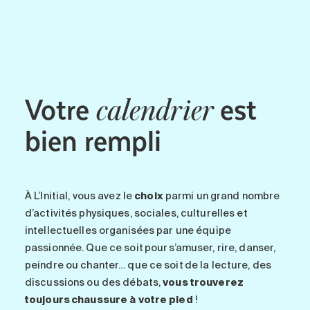
Entretien
Stationnement
Soins
Longue durée
Votre
est
Courte durée
calendrier
Notre approche
bien rempli
Les 8 étapes d’emménagement
Nos résidences
À L’Initial
, vous avez le
choix
parmi un grand nombre
Emplois
d’activités physiques, sociales, culturelles et
À propos
intellectuelles organisées par une équipe
passionnée. Que ce soit pour s’amuser, rire, danser,
Nouvelles
peindre ou chanter… que ce soit de la lecture, des
FAQ
discussions ou des débats,
vous trouverez
toujours chaussure à votre pied
!
Rechercher&nbsp;: