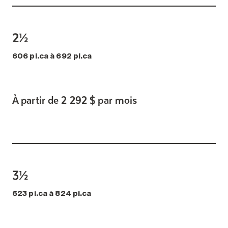
2½
606 pi.ca à 692 pi.ca
À partir de 2 292 $ par mois
3½
623 pi.ca à 824 pi.ca