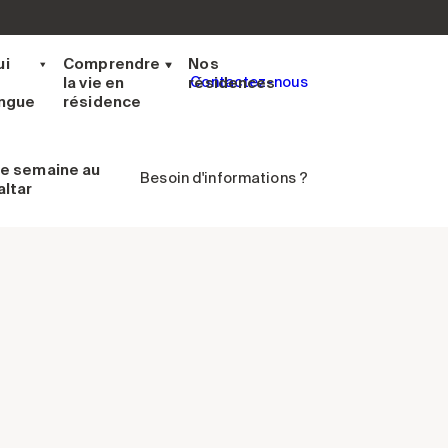
ui
Comprendre
Nos
la vie en
résidences
Contactez-nous
ingue
résidence
e semaine
au
Besoin d'informations ?
altar