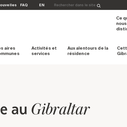
Rechercher&nbsp;:
ouvelles
FAQ
EN
Ce q
nous
dist
es
aires
Activités et
Aux alentours
de la
Cett
ommunes
services
résidence
Gibr
ne au
Gibraltar