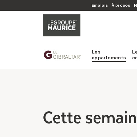
Emplois
À propos
N
Les
L
appartements
c
Cette semai