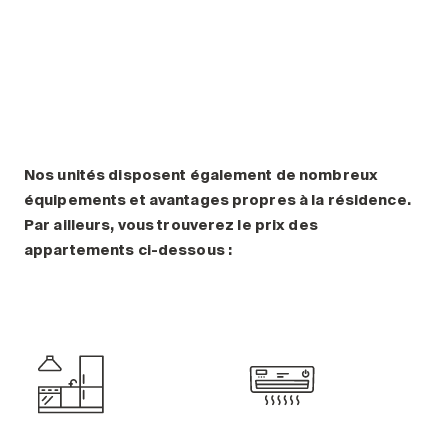
Comprendre la vie en résidence
Planifier une visite
Faire le bon choix
Comprendre les coûts
Les 6 étapes de décision
Votre arrivée en résidence
Témoignages
Nos unités disposent également de nombreux
équipements et avantages propres à la résidence.
Ce qui est inclus
Par ailleurs, vous trouverez le prix des
Votre appartement
appartements ci-dessous :
Aires communes
Activités
Commerces intégrés
Services optionnels
Repas
Soins optionnels