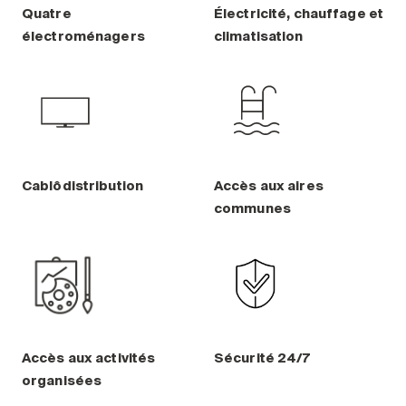
Entretien
Quatre
Électricité, chauffage et
électroménagers
climatisation
Stationnement
Soins
Longue durée
Courte durée
Notre approche
Les 8 étapes d’emménagement
Cablôdistribution
Accès aux aires
communes
Nos résidences
Emplois
À propos
Nouvelles
FAQ
Accès aux activités
Sécurité 24/7
organisées
Rechercher&nbsp;: