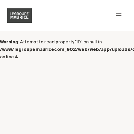
Contactez-nous
EN
Warning
: Attempt to read property "ID" on null in
/www/legroupemauricecom_902/web/web/app/uploads/
Ce qui nous distingue
on line
4
Notre produit
Notre expérience client
Notre esprit épicurien
Notre intégration dans la
communauté
Notre sens de l’innovation