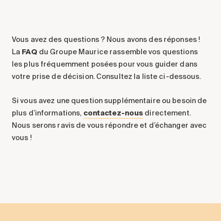
Comprendre la vie en résidence
Faire le bon choix
Vous avez des questions ? Nous avons des réponses !
Comprendre les coûts
La
FAQ
du Groupe Maurice rassemble vos questions
Les 6 étapes de décision
les plus fréquemment posées pour vous guider dans
Votre arrivée en résidence
votre prise de décision. Consultez la liste ci-dessous.
Témoignages
Si vous avez une question supplémentaire ou besoin de
Ce qui est inclus
plus d’informations,
contactez-nous
directement.
Votre appartement
Nous serons ravis de vous répondre et d’échanger avec
Aires communes
vous !
Activités
Commerces intégrés
Services optionnels
Repas
Soins optionnels