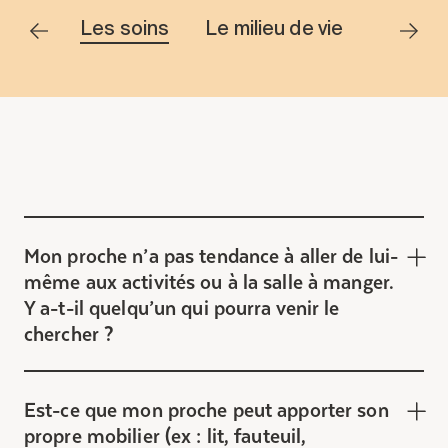
Entretien
r tout
Les soins
Le milieu de vie
Les ser
Stationnement
Soins
Longue durée
Courte durée
Notre approche
Les 8 étapes d’emménagement
Nos résidences
Mon proche n’a pas tendance à aller de lui-
même aux activités ou à la salle à manger.
Y a-t-il quelqu’un qui pourra venir le
Emplois
chercher ?
À propos
Nouvelles
FAQ
Est-ce que mon proche peut apporter son
propre mobilier (ex : lit, fauteuil,
Rechercher&nbsp;: