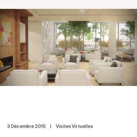
Comprendre la vie en résidence
Faire le bon choix
Comprendre les coûts
Les 6 étapes de décision
Votre arrivée en résidence
Témoignages
Ce qui est inclus
Votre appartement
Aires communes
Activités
Commerces intégrés
Services optionnels
Repas
3 Décembre 2015
|
Visites Virtuelles
Soins optionnels