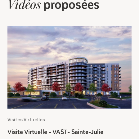
proposées
Vidéos
Visites Virtuelles
Vi
Visite Virtuelle - VAST- Sainte-Julie
V