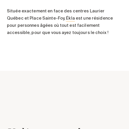
Entretien
Située exactement en face des centres Laurier
Stationnement
Québec et Place Sainte-Foy,
Ékla
est une résidence
Soins
pour personnes âgées où tout est facilement
accessible, pour que vous ayez toujours le choix !
Longue durée
Courte durée
Notre approche
Les 8 étapes d’emménagement
Nos résidences
Emplois
À propos
Nouvelles
FAQ
Rechercher&nbsp;: