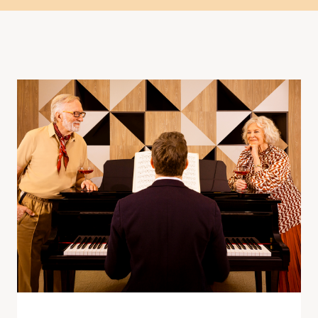
Entretien
Stationnement
Soins
Longue durée
Courte durée
Notre approche
Les 8 étapes d’emménagement
Nos résidences
Emplois
À propos
Nouvelles
FAQ
Rechercher&nbsp;: