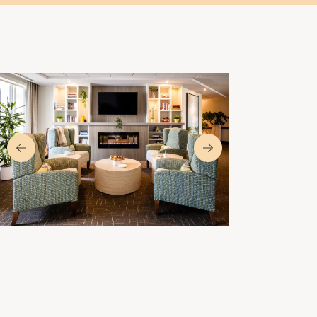
Soirée dansante de la FADOQ
Une soirée pour vous !
Le mardi 11 août de 19h00 à 21h00 sur la piste de
danse
La soirée de danse de la FADOQ de Laval est de
retour chez vous !
Cet événement est ouvert à tous les
résidents/résidentes de la résidence IVVI.
Soirée dansante formule de style ‘’5 à 7’’,
Apportez vos consommations et venez vous
amuser. Ce mois-ci thématique année 50-60,
pour ceux qui aimerait porter des vêtements
thématiques. Miz Mia sera présente pour vous
faire danser !