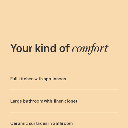
Manon Madore sera sur place pour animée la
soirée dansante !
Your kind of
comfort
Tuesday, 11 August 2026
19:00 - 20:00 Activité
Full kitchen with appliances
Ligue de Pétanque
Équipe du mardi 19h00 seulement
Large bathroom with linen closet
Pour consulter la liste des équipes, elle sera
disponible dès le vendredi 5 juin près du bureau
Ceramic surfaces in bathroom
des loisirs